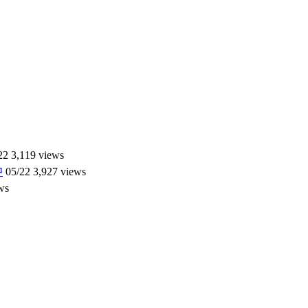
22
3,119 views
中
05/22
3,927 views
ws