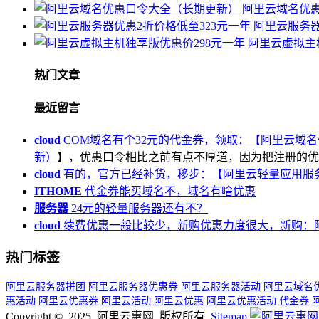
阿里云域名优
阿里云服务器
阿里云虚拟主
热门文章
最近留言
cloud
COM域名有个32元的代金券，领取：【
阿里云域名
新）
】，优惠口令相比之前有点不厚道，因为把注册的优
cloud
有的，官方已经补货，移步：【
阿里云轻量应用服
ITHOME
代金券能买域名不，域名有啥优惠
服务器
24元的轻量服务器还有不？
cloud
续费优惠一般比较少，新购优惠力度很大，新购：
热门标签
阿里云服务器拼团
阿里云服务器优惠券
阿里云服务器活动
阿里云域名
惠活动
阿里云优惠券
阿里云活动
阿里云优惠
阿里云优惠活动
代金券
Copyright © 2025 阿里云惠网 版权所有.
Sitemap