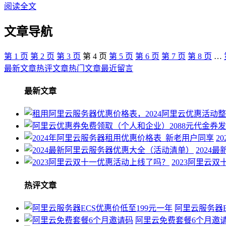
阅读全文
文章导航
第
1
页
第
2
页
第
3
页
第
4
页
第
5
页
第
6
页
第
7
页
第
8
页
…
最新文章
热评文章
热门文章
最近留言
最新文章
2
2024
2023阿里云
热评文章
阿里云服务器E
阿里云免费套餐6个月邀