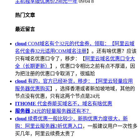
主机独享版优惠价298元一年
09/04
8
热门文章
最近留言
cloud
COM域名有个32元的代金券，领取：【
阿里云域
名代金券32元适用COM域名注册
】。还有啥优惠？应该
只有域名优惠口令了，移步：【
阿里云域名优惠口令大
全（长期更新）
】，优惠口令相比之前有点不厚道，因
为把注册的优惠口令取消了，很尴尬
cloud
有的，官方已经补货，移步：【
阿里云轻量应用
服务器优惠购买
】，选择香港或者新加坡地域，其他的
节点没有优惠，只有这两个节点是24元
ITHOME
代金券能买域名不，域名有啥优惠
服务器
24元的轻量服务器还有不？
cloud
续费优惠一般比较少，新购优惠力度很大，新
购：
阿里云服务器2折优惠入口
，一般建议用户一次性多
买几年，阿里云续费太贵了