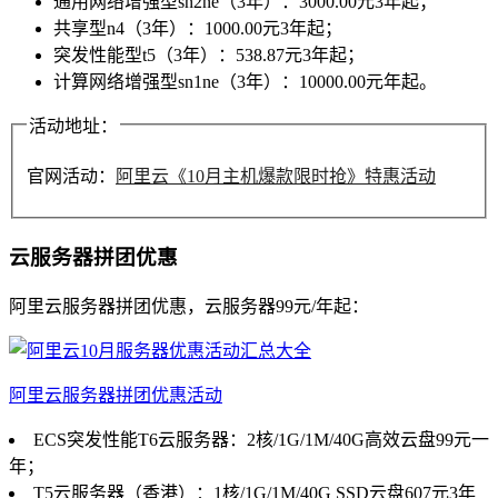
通用网络增强型sn2ne（3年）：3000.00元3年起；
共享型n4（3年）：1000.00元3年起；
突发性能型t5（3年）：538.87元3年起；
计算网络增强型sn1ne（3年）：10000.00元年起。
活动地址：
官网活动：
阿里云《10月主机爆款限时抢》特惠活动
云服务器拼团优惠
阿里云服务器拼团优惠，云服务器99元/年起：
阿里云服务器拼团优惠活动
ECS突发性能T6云服务器：2核/1G/1M/40G高效云盘99元一
年；
T5云服务器（香港）：1核/1G/1M/40G SSD云盘607元3年