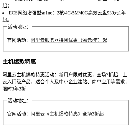
起；
ECS网络增强型sn1ne：2核/4G/5M/40G高效云盘939元1年
起。
活动地址：
官网活动：
阿里云服务器拼团优惠（99元/年）起
主机爆款特惠
阿里云主机爆款特惠活动：新用户限时优惠，全场3折起，上
云入门级产品，适合个人及中小企业建站、简单应用等需求，
限时3年3折
活动地址：
官网活动：
阿里云《主机爆款特惠》全场3折起