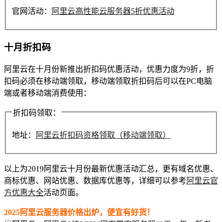
官网活动：
阿里云高性能云服务器5折优惠活动
十月折扣码
阿里云在十月份新推出折扣码优惠活动，优惠力度为9折，折
扣码必须在移动端领取，移动端领取折扣码后可以在PC电脑
端或者移动端消费使用：
折扣码领取：
地址：
阿里云折扣码资格领取（移动端领取）
以上为2019阿里云十月份最新优惠活动汇总，更有域名优惠、
商标优惠、网站优惠、数据库优惠等，详细可以参考
阿里云官
方优惠大全
活动页面。
2025阿里云服务器价格出炉，便宜有好货！