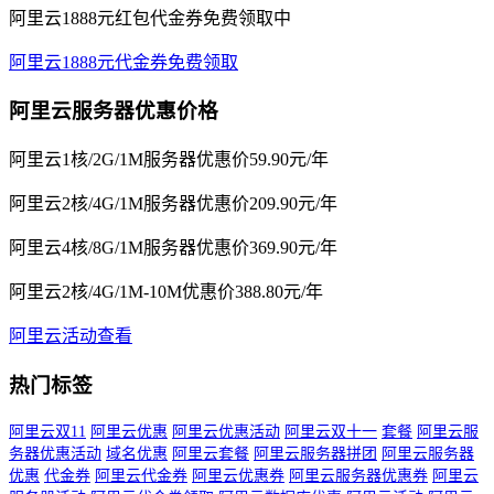
阿里云1888元红包代金券免费领取中
阿里云1888元代金券免费领取
阿里云服务器优惠价格
阿里云1核/2G/1M服务器优惠价59.90元/年
阿里云2核/4G/1M服务器优惠价209.90元/年
阿里云4核/8G/1M服务器优惠价369.90元/年
阿里云2核/4G/1M-10M优惠价388.80元/年
阿里云活动查看
热门标签
阿里云双11
阿里云优惠
阿里云优惠活动
阿里云双十一
套餐
阿里云服
务器优惠活动
域名优惠
阿里云套餐
阿里云服务器拼团
阿里云服务器
优惠
代金券
阿里云代金券
阿里云优惠券
阿里云服务器优惠券
阿里云