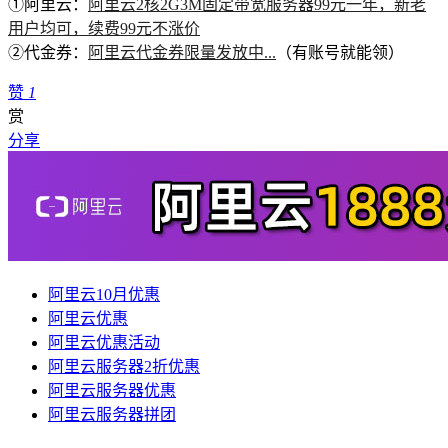
①阿里云：
阿里云2核2G3M固定带宽服务器99元一年，新老
用户均可，续费99元不涨价
②代金券：
阿里云代金券限量发放中...
（有账号就能领）
赞
1
赏
分享
阿里云10月优惠
阿里云优惠
阿里云优惠活动
阿里云服务器2折优惠
阿里云服务器优惠
阿里云服务器拼团