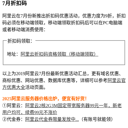
7月折扣码
阿里云在7月份新推出折扣码优惠活动，优惠力度为9折，折扣
码必须在移动端领取，移动端领取折扣码后可以在PC电脑端
或者移动端消费使用：
折扣码领取：
地址：
阿里云折扣码资格领取（移动端领取）
以上为2019阿里云7月份最新优惠活动汇总，更有域名优惠、
商标优惠、网站优惠、数据库优惠等，详细可以参考
阿里云官
方优惠大全
活动页面。
2025阿里云服务器价格出炉，便宜有好货！
①阿里云：
阿里云2核2G3M固定带宽服务器99元一年，新老
用户均可，续费99元不涨价
②代金券：
阿里云代金券限量发放中...
（有账号就能领）