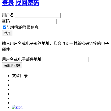
登录
找回密码
用户名
密码
记住我的登录信息
输入用户名或电子邮箱地址，您会收到一封新密码链接的电子
邮件。
用户名或电子邮件地址
文章目录