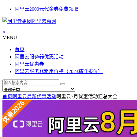
阿里云2000元代金券免费领取
阿里云惠网
×
MENU
首页
阿里云服务器优惠活动
阿里云优惠券
阿里云服务器租用价格（2023精准报价）
首页
阿里云最新优惠活动
阿里云7月优惠活动汇总大全