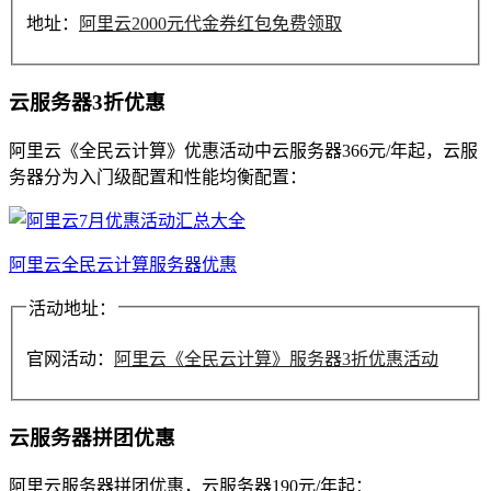
地址：
阿里云2000元代金券红包免费领取
云服务器3折优惠
阿里云《全民云计算》优惠活动中云服务器366元/年起，云服
务器分为入门级配置和性能均衡配置：
阿里云全民云计算服务器优惠
活动地址：
官网活动：
阿里云《全民云计算》服务器3折优惠活动
云服务器拼团优惠
阿里云服务器拼团优惠，云服务器190元/年起：