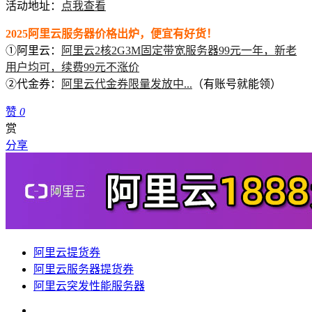
活动地址：
点我查看
2025阿里云服务器价格出炉，便宜有好货！
①阿里云：
阿里云2核2G3M固定带宽服务器99元一年，新老
用户均可，续费99元不涨价
②代金券：
阿里云代金券限量发放中...
（有账号就能领）
赞
0
赏
分享
阿里云提货券
阿里云服务器提货券
阿里云突发性能服务器