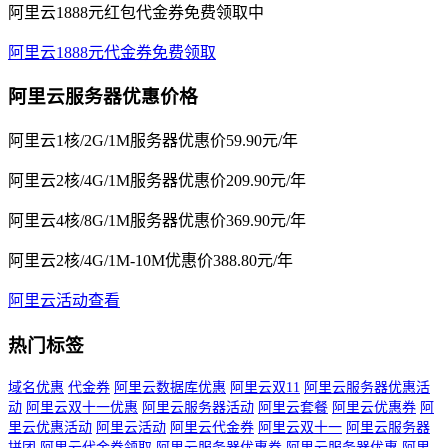
阿里云1888元红包代金券免费领取中
阿里云1888元代金券免费领取
阿里云服务器优惠价格
阿里云1核/2G/1M服务器优惠价59.90元/年
阿里云2核/4G/1M服务器优惠价209.90元/年
阿里云4核/8G/1M服务器优惠价369.90元/年
阿里云2核/4G/1M-10M优惠价388.80元/年
阿里云活动查看
热门标签
域名优惠
代金券
阿里云数据库优惠
阿里云双11
阿里云服务器优惠活
动
阿里云双十一优惠
阿里云服务器活动
阿里云套餐
阿里云优惠券
阿
里云优惠活动
阿里云活动
阿里云代金券
阿里云双十一
阿里云服务器
拼团
阿里云代金券领取
阿里云服务器优惠券
阿里云服务器优惠
阿里