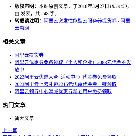
版权声明：
本站原创文章，于2018年3月27日
18:14:50
，
由
发表，共 248 字。
转载请注明：
阿里云突发性能型云服务器提货券 - 阿里
云惠网
相关文章
阿里云提货券
阿里云优惠券免费领取（个人和企业）2088元代金券发
放中
2023阿里云优惠大全_活动中心_代金券免费领取
2023阿里云上云礼包2215元优惠代金券一键领取
阿里云领券中心满减优惠券新老用户免费领取
热门文章
暂无文章
上一篇