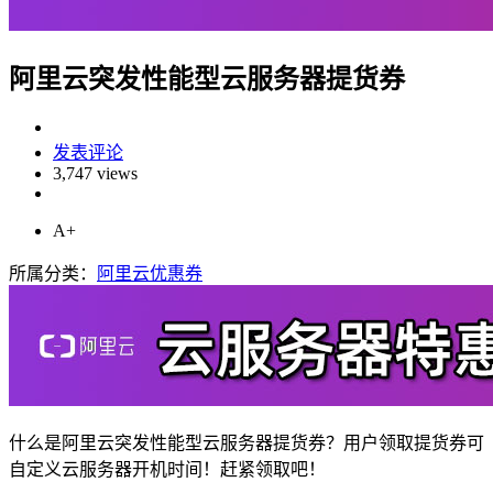
阿里云突发性能型云服务器提货券
发表评论
3,747 views
A+
所属分类：
阿里云优惠券
什么是阿里云突发性能型云服务器提货券？用户领取提货券可
自定义云服务器开机时间！赶紧领取吧！