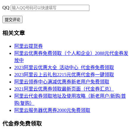
QQ
相关文章
阿里云提货券
阿里云优惠券免费领取（个人和企业）2088元代金券发
放中
2023阿里云优惠大全_活动中心_代金券免费领取
2023阿里云上云礼包2215元优惠代金券一键领取
阿里云领券中心满减优惠券新老用户免费领取
2021阿里云优惠券领取最新页面（代金券汇总）
阿里云代金券领取地址及使用攻略（新老用户/新购/首
购/复购）
阿里云服务器优惠券2000元免费领取
代金券免费领取