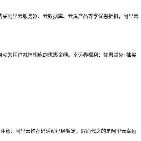
购买阿里云服务器、云数据库、云盾产品等享优惠折扣，阿里云
自动为用户减掉相应的优惠金额。幸运券福利：优惠减免+抽奖
。注意：阿里云推荐码活动已经暂定，取而代之的是阿里云幸运