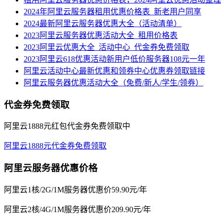
2024年阿里云服务器租用优惠价格表_新老用户同享
2024最新阿里云服务器优惠大全（活动清单）
2023阿里云服务器优惠活动大全_租用价格表
2023阿里云优惠大全_活动中心_代金券免费领取
2023阿里云618优惠活动新用户低价服务器108元一年
阿里云活动中心最新优惠和领券中心优惠券领取链接
阿里云服务器优惠活动大全（免费/新人/学生/领券）
代金券免费领取
阿里云1888元红包代金券免费领取中
阿里云1888元代金券免费领取
阿里云服务器优惠价格
阿里云1核/2G/1M服务器优惠价59.90元/年
阿里云2核/4G/1M服务器优惠价209.90元/年