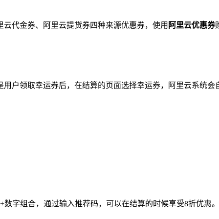
里云代金券、阿里云提货券四种来源优惠券，使用
阿里云优惠券
是用户领取幸运券后，在结算的页面选择幸运券，阿里云系统会
母+数字组合，通过输入推荐码，可以在结算的时候享受8折优惠