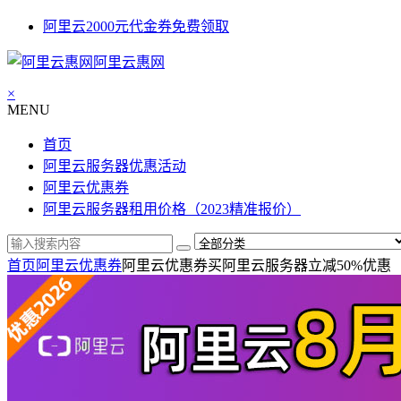
阿里云2000元代金券免费领取
阿里云惠网
×
MENU
首页
阿里云服务器优惠活动
阿里云优惠券
阿里云服务器租用价格（2023精准报价）
首页
阿里云优惠券
阿里云优惠券买阿里云服务器立减50%优惠