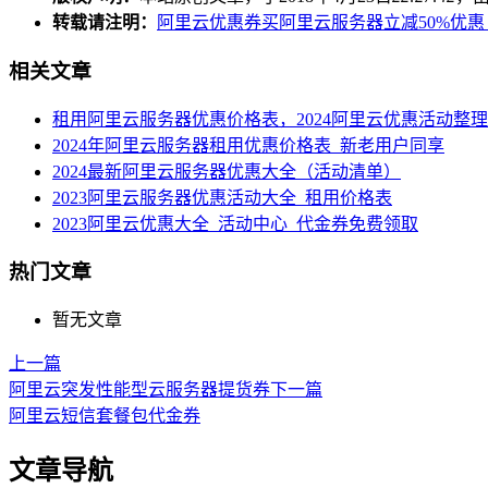
转载请注明：
阿里云优惠券买阿里云服务器立减50%优惠 
相关文章
租用阿里云服务器优惠价格表，2024阿里云优惠活动整理
2024年阿里云服务器租用优惠价格表_新老用户同享
2024最新阿里云服务器优惠大全（活动清单）
2023阿里云服务器优惠活动大全_租用价格表
2023阿里云优惠大全_活动中心_代金券免费领取
热门文章
暂无文章
上一篇
阿里云突发性能型云服务器提货券
下一篇
阿里云短信套餐包代金券
文章导航