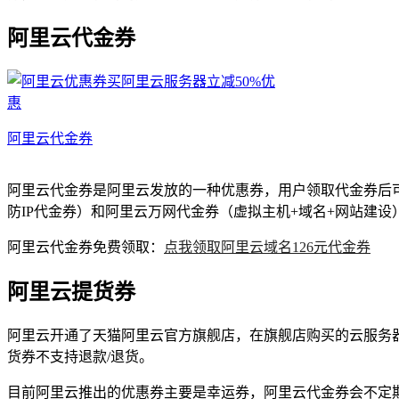
阿里云代金券
阿里云代金券
阿里云代金券是阿里云发放的一种优惠券，用户领取代金券后
防IP代金券）和阿里云万网代金券（虚拟主机+域名+网站建设
阿里云代金券免费领取：
点我领取阿里云域名126元代金券
阿里云提货券
阿里云开通了天猫阿里云官方旗舰店，在旗舰店购买的云服务
货券不支持退款/退货。
目前阿里云推出的优惠券主要是幸运券，阿里云代金券会不定