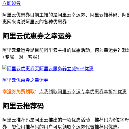
立即领券
阿里云优惠券目前主推的是阿里云幸运券、阿里云推荐码、阿
惠网来说说阿里云的各种优惠券：
阿里云优惠券之幸运券
阿里云幸运券是目前阿里云主推的优惠活动，何为幸运券？就
+专属一对一客服！
阿里云优惠券之幸运券
幸运券免费领取：
点我领取阿里云幸运专享优惠券享折扣优惠
阿里云推荐码
阿里云推荐码是阿里云推出的一项优惠活动，推荐码为6位字
券，想使用推荐码的用户可以领取幸运券代替推荐码优惠。