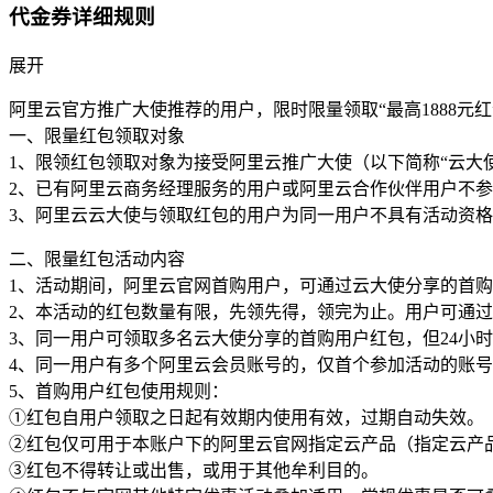
代金券详细规则
展开
阿里云官方推广大使推荐的用户，限时限量领取“最高1888元红包
一、限量红包领取对象
1、限领红包领取对象为接受阿里云推广大使（以下简称“云大
2、已有阿里云商务经理服务的用户或阿里云合作伙伴用户不
3、阿里云云大使与领取红包的用户为同一用户不具有活动资
二、限量红包活动内容
1、活动期间，阿里云官网首购用户，可通过云大使分享的首
2、本活动的红包数量有限，先领先得，领完为止。用户可通过“
3、同一用户可领取多名云大使分享的首购用户红包，但24小
4、同一用户有多个阿里云会员账号的，仅首个参加活动的账
5、首购用户红包使用规则：
①红包自用户领取之日起有效期内使用有效，过期自动失效。
②红包仅可用于本账户下的阿里云官网指定云产品（指定云产
③红包不得转让或出售，或用于其他牟利目的。