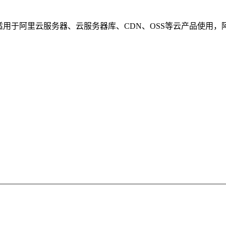
，适用于阿里云服务器、云服务器库、CDN、OSS等云产品使