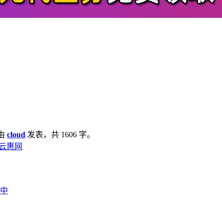
由
cloud
发表，共 1606 字。
里云惠网
放中