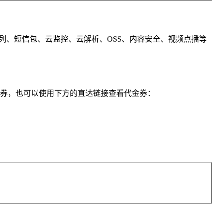
队列、短信包、云监控、云解析、OSS、内容安全、视频点播等
代金券，也可以使用下方的直达链接查看代金券：