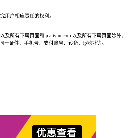
追究用户相应责任的权利。
 以及所有下属页面和jp.aliyun.com 以及所有下属页面除外。
同一证件、手机号、支付账号、设备、ip地址等。