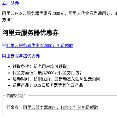
立即领券
阿里云ECS云服务器优惠券2000元，阿里云代金券为通用券
方法：
阿里云服务器优惠券
阿里云服务器优惠券
领取条件：新老用户均可领取；
代金券面值：最高2000元代金券红包；
活动时间：长期优惠，最新动态关注阿里云惠网
适用产品：ECS云服务器等其他云产品
领取地址：
代金券：
阿里云服务器2000元代金券红包免费领取