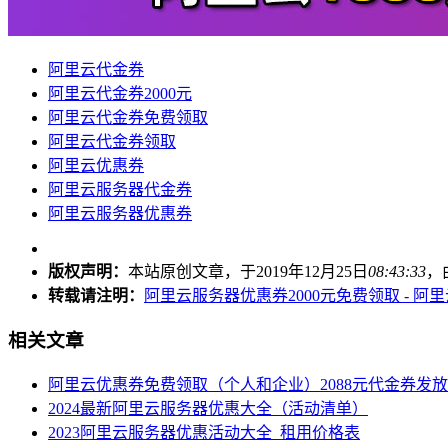
阿里云代金券
阿里云代金券2000元
阿里云代金券免费领取
阿里云代金券领取
阿里云优惠券
阿里云服务器代金券
阿里云服务器优惠券
版权声明：
本站原创文章，于2019年12月25日
08:43:33
，
转载请注明：
阿里云服务器优惠券2000元免费领取 - 阿
相关文章
阿里云优惠券免费领取（个人和企业）2088元代金券发
2024最新阿里云服务器优惠大全（活动清单）
2023阿里云服务器优惠活动大全_租用价格表