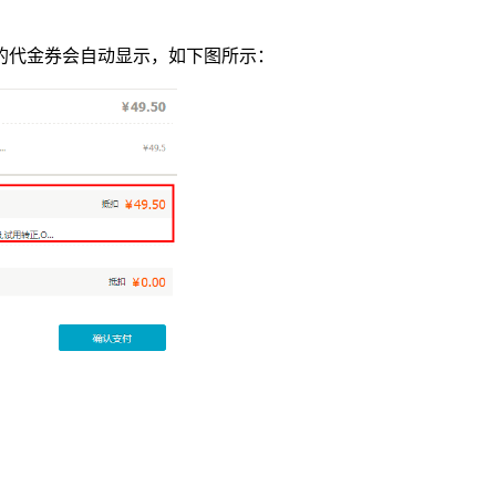
的代金券会自动显示，如下图所示：