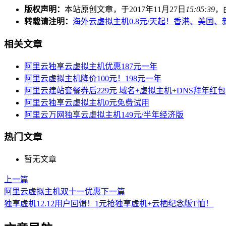
版权声明：
本站原创文章，于2017年11月27日
15:05:39
，
转载请注明：
海外云虚拟主机0.8元/天起！香港、美国、
相关文章
阿里云独享云虚拟主机优惠187元一年
阿里云虚拟主机降价100元！198元一年
阿里云建站套餐券后229元 域名+虚拟主机+DNS拜年红
阿里云独享云虚拟主机0元免费试用
阿里云万网独享云虚拟主机149元/半年经济版
热门文章
暂无文章
上一篇
阿里云虚拟主机双十一优惠
下一篇
独享虚机12.12用户回馈！1元抢独享虚机+云栖纪念版T恤！