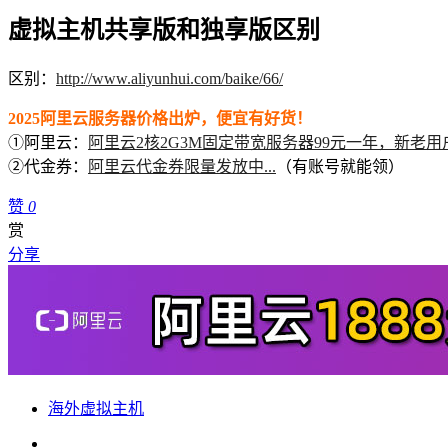
虚拟主机共享版和独享版区别
区别：
http://www.aliyunhui.com/baike/66/
2025阿里云服务器价格出炉，便宜有好货！
①阿里云：
阿里云2核2G3M固定带宽服务器99元一年，新老用
②代金券：
阿里云代金券限量发放中...
（有账号就能领）
赞
0
赏
分享
海外虚拟主机