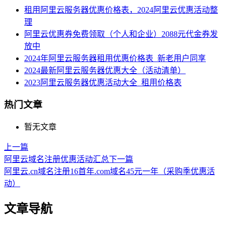
租用阿里云服务器优惠价格表，2024阿里云优惠活动整
理
阿里云优惠券免费领取（个人和企业）2088元代金券发
放中
2024年阿里云服务器租用优惠价格表_新老用户同享
2024最新阿里云服务器优惠大全（活动清单）
2023阿里云服务器优惠活动大全_租用价格表
热门文章
暂无文章
上一篇
阿里云域名注册优惠活动汇总
下一篇
阿里云.cn域名注册16首年.com域名45元一年（采购季优惠活
动）
文章导航