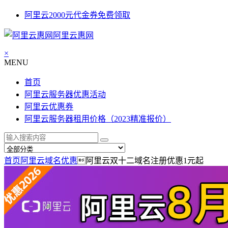
阿里云2000元代金券免费领取
阿里云惠网
×
MENU
首页
阿里云服务器优惠活动
阿里云优惠券
阿里云服务器租用价格（2023精准报价）
首页
阿里云域名优惠
阿里云双十二域名注册优惠1元起