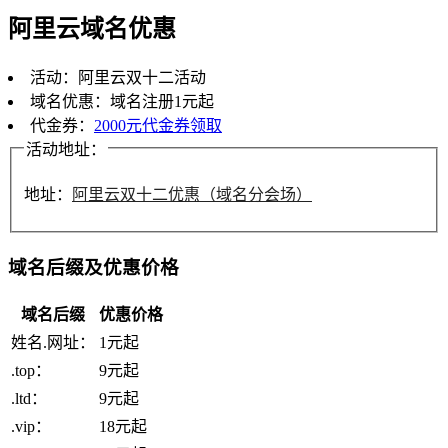
阿里云域名优惠
活动：阿里云双十二活动
域名优惠：域名注册1元起
代金券：
2000元代金券领取
活动地址：
地址：
阿里云双十二优惠（域名分会场）
域名后缀及优惠价格
域名后缀
优惠价格
姓名.网址：
1元起
.top：
9元起
.ltd：
9元起
.vip：
18元起