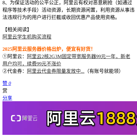
8、为保证活动的公平公正，阿里云有权对恶意刷抢（如通过
程序等技术手段）活动资源，长期资源闲置，利用资源从事违
法违规行为的用户进行拦截或收回优惠产品使用资格。
【相关阅读】
阿里云学生机购买流程
2025阿里云服务器价格出炉，便宜有好货！
①阿里云：
阿里云2核2G3M固定带宽服务器99元一年，新老
用户均可，续费99元不涨价
②代金券：
阿里云代金券限量发放中...
（有账号就能领）
赞
0
赏
分享