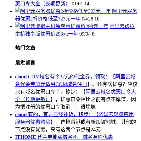
惠口令大全（长期更新）
01/01
14
阿里云服务
器优惠2折价格低至323元一年
04/28
10
阿里云虚拟
主机独享版优惠价298元一年
09/04
8
热门文章
最近留言
cloud
COM域名有个32元的代金券，领取：【
阿里云域
名代金券32元适用COM域名注册
】。还有啥优惠？应该
只有域名优惠口令了，移步：【
阿里云域名优惠口令大
全（长期更新）
】，优惠口令相比之前有点不厚道，因
为把注册的优惠口令取消了，很尴尬
cloud
有的，官方已经补货，移步：【
阿里云轻量应用
服务器优惠购买
】，选择香港或者新加坡地域，其他的
节点没有优惠，只有这两个节点是24元
ITHOME
代金券能买域名不，域名有啥优惠