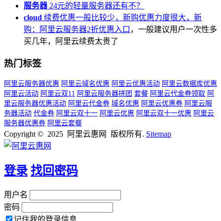
服务器
24元的轻量服务器还有不？
cloud
续费优惠一般比较少，新购优惠力度很大，新
购：
阿里云服务器2折优惠入口
，一般建议用户一次性多
买几年，阿里云续费太贵了
热门标签
阿里云服务器优惠
阿里云域名优惠
阿里云优惠活动
阿里云数据库优惠
阿里云活动
阿里云双11
阿里云服务器拼团
套餐
阿里云代金券领取
阿
里云服务器优惠活动
阿里云代金券
域名优惠
阿里云优惠券
阿里云服
务器活动
代金券
阿里云双十一
阿里云优惠
阿里云双十一优惠
阿里云
服务器优惠券
阿里云套餐
Copyright © 2025 阿里云惠网 版权所有.
Sitemap
登录
找回密码
用户名
密码
记住我的登录信息