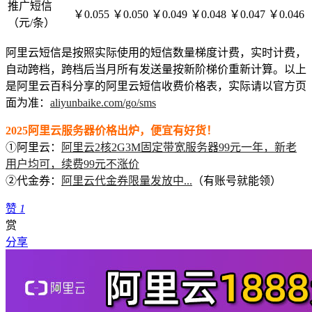
推广短信
￥0.055
￥0.050
￥0.049
￥0.048
￥0.047
￥0.046
（元/条）
阿里云短信是按照实际使用的短信数量梯度计费，实时计费，
自动跨档，跨档后当月所有发送量按新阶梯价重新计算。以上
是阿里云百科分享的阿里云短信收费价格表，实际请以官方页
面为准：
aliyunbaike.com/go/sms
2025阿里云服务器价格出炉，便宜有好货！
①阿里云：
阿里云2核2G3M固定带宽服务器99元一年，新老
用户均可，续费99元不涨价
②代金券：
阿里云代金券限量发放中...
（有账号就能领）
赞
1
赏
分享