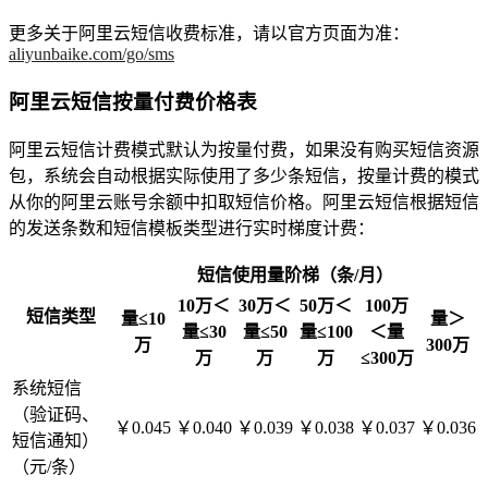
更多关于阿里云短信收费标准，请以官方页面为准：
aliyunbaike.com/go/sms
阿里云短信按量付费价格表
阿里云短信计费模式默认为按量付费，如果没有购买短信资源
包，系统会自动根据实际使用了多少条短信，按量计费的模式
从你的阿里云账号余额中扣取短信价格。阿里云短信根据短信
的发送条数和短信模板类型进行实时梯度计费：
短信使用量阶梯（条/月）
10万＜
30万＜
50万＜
100万
短信类型
量≤10
量＞
量≤30
量≤50
量≤100
＜量
万
300万
万
万
万
≤300万
系统短信
（验证码、
￥0.045
￥0.040
￥0.039
￥0.038
￥0.037
￥0.036
短信通知）
（元/条）