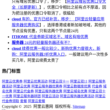
只有域名优惠口令了，移步：【
阿里云域名优惠口令大
全（长期更新）
】，优惠口令相比之前有点不厚道，因
为把注册的优惠口令取消了，很尴尬
cloud
有的，官方已经补货，移步：【
阿里云轻量应用
服务器优惠购买
】，选择香港或者新加坡地域，其他的
节点没有优惠，只有这两个节点是24元
ITHOME
代金券能买域名不，域名有啥优惠
服务器
24元的轻量服务器还有不？
cloud
续费优惠一般比较少，新购优惠力度很大，新
购：
阿里云服务器2折优惠入口
，一般建议用户一次性多
买几年，阿里云续费太贵了
热门标签
阿里云优惠券
阿里云优惠活动
阿里云双十一
阿里云双11
阿里云服务
器活动
阿里云优惠
阿里云服务器优惠券
阿里云数据库优惠
代金券
域
名优惠
阿里云代金券
阿里云服务器优惠
阿里云域名优惠
阿里云双十
一优惠
阿里云服务器拼团
阿里云活动
阿里云服务器优惠活动
阿里云
代金券领取
套餐
阿里云套餐
Copyright © 2025 阿里云惠网 版权所有.
Sitemap