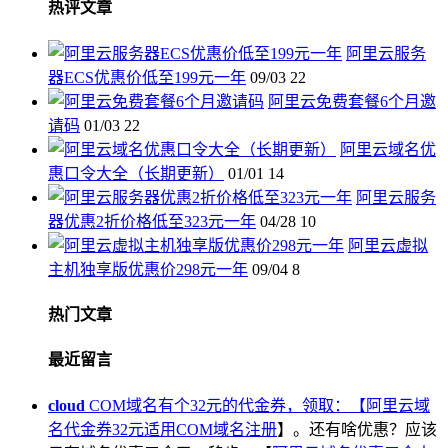
热评文章
阿里云服务
器ECS优惠价低至199元一年
09/03
22
阿里云免费套餐6个月邀
请码
01/03
22
阿里云域名优
惠口令大全（长期更新）
01/01
14
阿里云服务
器优惠2折价格低至323元一年
04/28
10
阿里云虚拟
主机独享版优惠价298元一年
09/04
8
热门文章
最近留言
cloud
COM域名有个32元的代金券，领取：【
阿里云域
名代金券32元适用COM域名注册
】。还有啥优惠？应该