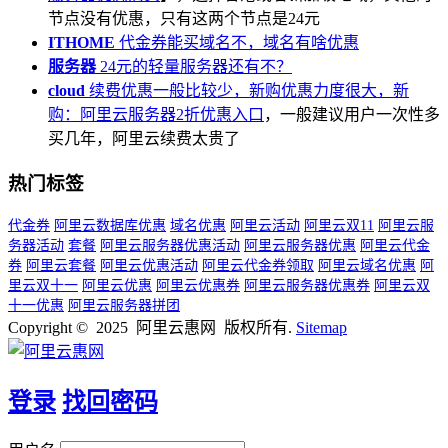
节点没有优惠，只有这两个节点是24元
ITHOME
代金券能买域名不，域名有啥优惠
服务器
24元的轻量服务器还有不？
cloud
续费优惠一般比较少，新购优惠力度很大，新
购：
阿里云服务器2折优惠入口
，一般建议用户一次性多
买几年，阿里云续费太贵了
热门标签
代金券
阿里云数据库优惠
域名优惠
阿里云活动
阿里云双11
阿里云服
务器活动
套餐
阿里云服务器优惠活动
阿里云服务器优惠
阿里云代金
券
阿里云套餐
阿里云优惠活动
阿里云代金券领取
阿里云域名优惠
阿
里云双十一
阿里云优惠
阿里云优惠券
阿里云服务器优惠券
阿里云双
十一优惠
阿里云服务器拼团
Copyright © 2025 阿里云惠网 版权所有.
Sitemap
登录
找回密码