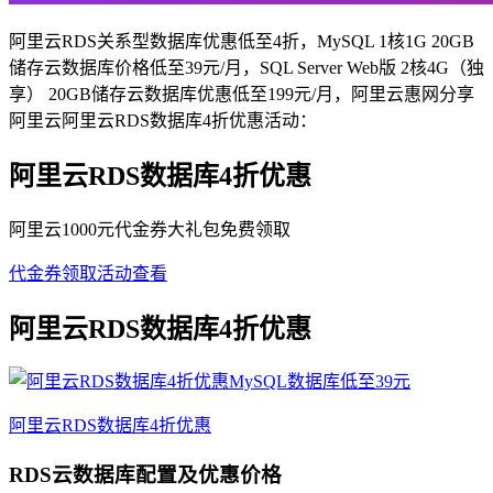
阿里云RDS关系型数据库优惠低至4折，MySQL 1核1G 20GB
储存云数据库价格低至39元/月，SQL Server Web版 2核4G（独
享） 20GB储存云数据库优惠低至199元/月，阿里云惠网分享
阿里云阿里云RDS数据库4折优惠活动：
阿里云RDS数据库4折优惠
阿里云1000元代金券大礼包免费领取
代金券领取
活动查看
阿里云RDS数据库4折优惠
阿里云RDS数据库4折优惠
RDS云数据库配置及优惠价格