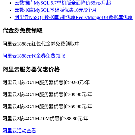
云数据库MySQL 5.7单机版全面降价65元/月起
云数据库MySQL基础版优惠10元/6个月
阿里云NoSQL数据库5折优惠Redis/MongoDB数据库优惠
代金券免费领取
阿里云1888元红包代金券免费领取中
阿里云1888元代金券免费领取
阿里云服务器优惠价格
阿里云1核/2G/1M服务器优惠价59.90元/年
阿里云2核/4G/1M服务器优惠价209.90元/年
阿里云4核/8G/1M服务器优惠价369.90元/年
阿里云2核/4G/1M-10M优惠价388.80元/年
阿里云活动查看