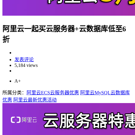
阿里云一起买云服务器+云数据库低至6
折
发表评论
5,184 views
A+
所属分类：
阿里云ECS云服务器优惠
阿里云MySQL云数据库
优惠
阿里云最新优惠活动