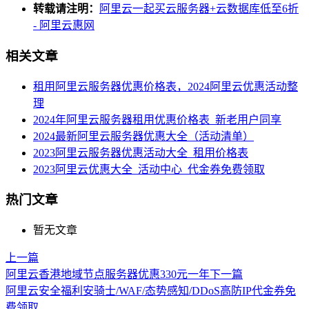
转载请注明：
阿里云一起买云服务器+云数据库低至6折
- 阿里云惠网
相关文章
租用阿里云服务器优惠价格表，2024阿里云优惠活动整
理
2024年阿里云服务器租用优惠价格表_新老用户同享
2024最新阿里云服务器优惠大全（活动清单）
2023阿里云服务器优惠活动大全_租用价格表
2023阿里云优惠大全_活动中心_代金券免费领取
热门文章
暂无文章
上一篇
阿里云香港地域节点服务器优惠330元一年
下一篇
阿里云安全福利安骑士/WAF/态势感知/DDoS高防IP代金券免
费领取