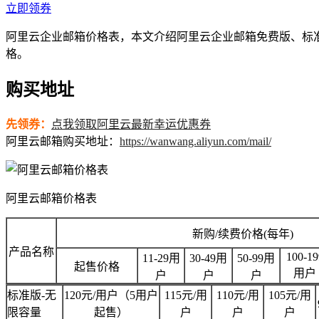
立即领券
阿里云企业邮箱价格表，本文介绍阿里云企业邮箱免费版、标
格。
购买地址
先领券：
点我领取阿里云最新幸运优惠券
阿里云邮箱购买地址：
https://wanwang.aliyun.com/mail/
阿里云邮箱价格表
新购/续费价格(每年)
产品名称
100-19
11-29用
30-49用
50-99用
起售价格
用户
户
户
户
标准版-无
120元/用户（5用户
115元/用
110元/用
105元/用
限容量
起售）
户
户
户