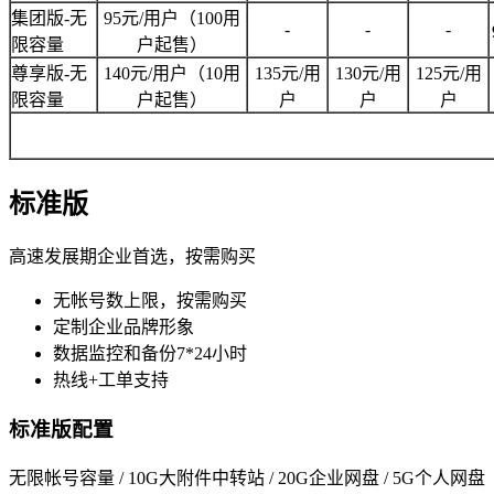
集团版-无
95元/用户（100用
-
-
-
限容量
户起售）
尊享版-无
140元/用户（10用
135元/用
130元/用
125元/用
限容量
户起售）
户
户
户
标准版
高速发展期企业首选，按需购买
无帐号数上限，按需购买
定制企业品牌形象
数据监控和备份7*24小时
热线+工单支持
标准版配置
无限帐号容量 / 10G大附件中转站 / 20G企业网盘 / 5G个人网盘