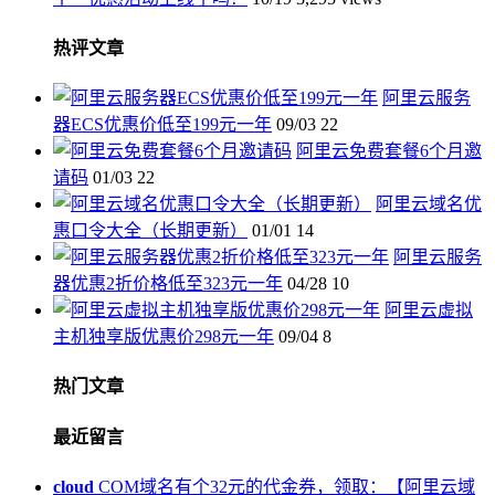
热评文章
阿里云服务
器ECS优惠价低至199元一年
09/03
22
阿里云免费套餐6个月邀
请码
01/03
22
阿里云域名优
惠口令大全（长期更新）
01/01
14
阿里云服务
器优惠2折价格低至323元一年
04/28
10
阿里云虚拟
主机独享版优惠价298元一年
09/04
8
热门文章
最近留言
cloud
COM域名有个32元的代金券，领取：【
阿里云域