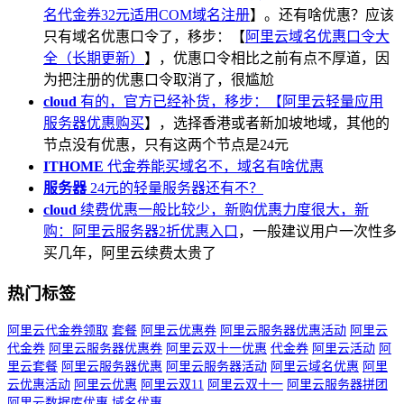
名代金券32元适用COM域名注册
】。还有啥优惠？应该
只有域名优惠口令了，移步：【
阿里云域名优惠口令大
全（长期更新）
】，优惠口令相比之前有点不厚道，因
为把注册的优惠口令取消了，很尴尬
cloud
有的，官方已经补货，移步：【
阿里云轻量应用
服务器优惠购买
】，选择香港或者新加坡地域，其他的
节点没有优惠，只有这两个节点是24元
ITHOME
代金券能买域名不，域名有啥优惠
服务器
24元的轻量服务器还有不？
cloud
续费优惠一般比较少，新购优惠力度很大，新
购：
阿里云服务器2折优惠入口
，一般建议用户一次性多
买几年，阿里云续费太贵了
热门标签
阿里云代金券领取
套餐
阿里云优惠券
阿里云服务器优惠活动
阿里云
代金券
阿里云服务器优惠券
阿里云双十一优惠
代金券
阿里云活动
阿
里云套餐
阿里云服务器优惠
阿里云服务器活动
阿里云域名优惠
阿里
云优惠活动
阿里云优惠
阿里云双11
阿里云双十一
阿里云服务器拼团
阿里云数据库优惠
域名优惠