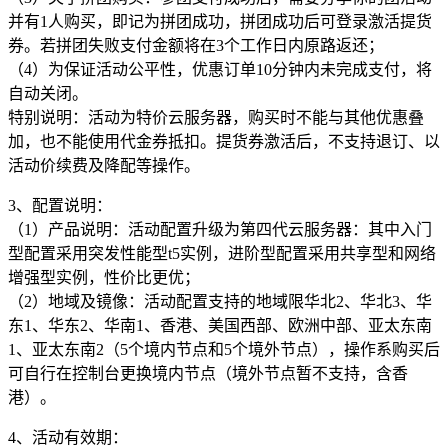
并有1人购买，即记为拼团成功，拼团成功后可登录激活提货
券。若拼团失败支付金额将在3个工作日内原路返还；
（4）为保证活动公平性，优惠订单10分钟内未完成支付，将
自动关闭。
特别说明：活动为特价云服务器，购买时不能与其他优惠叠
加，也不能使用代金券抵扣。提货券激活后，不支持退订、以
活动价续费及降配等操作。
3、配置说明：
（1）产品说明：活动配置升级为第四代云服务器：其中入门
型配置采用突发性能型t5实例，进阶型配置采用共享型和网络
增强型实例，性价比更优；
（2）地域及镜像：活动配置支持的地域限华北2、华北3、华
东1、华东2、华南1、香港、美国西部、欧洲中部、亚太东南
1、亚太东南2（5个境内节点和5个境外节点），操作系购买后
可自行在控制台更换境内节点（境外节点暂不支持，含香
港）。
4、活动有效期：