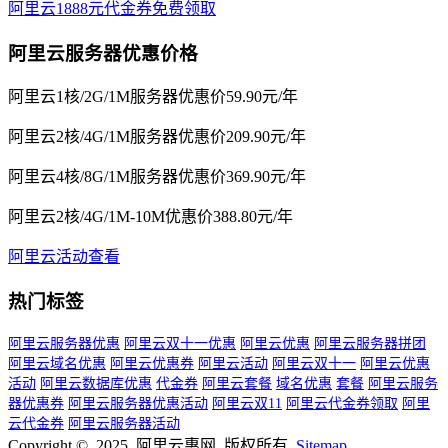
阿里云1888元代金券免费领取
阿里云服务器优惠价格
阿里云1核/2G/1M服务器优惠价59.90元/年
阿里云2核/4G/1M服务器优惠价209.90元/年
阿里云4核/8G/1M服务器优惠价369.90元/年
阿里云2核/4G/1M-10M优惠价388.80元/年
阿里云活动查看
热门标签
阿里云服务器优惠
阿里云双十一优惠
阿里云优惠
阿里云服务器拼团
阿里云域名优惠
阿里云优惠券
阿里云活动
阿里云双十一
阿里云优惠
活动
阿里云数据库优惠
代金券
阿里云套餐
域名优惠
套餐
阿里云服务
器优惠券
阿里云服务器优惠活动
阿里云双11
阿里云代金券领取
阿里
云代金券
阿里云服务器活动
Copyright © 2025 阿里云惠网 版权所有.
Sitemap