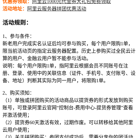
优惠券领取：
阿里云1000元代金券大礼包免费领取
活动地址：
阿里云服务器拼团优惠活动
活动规则：
1、参与条件：
新老用户完成实名认证后均可参与购买，每个用户限购1单，
限当前活动页的指定云服务器配置。历史上参购买过全民云计
算的用户、金融云用户暂不能参与活动。
说明：每个用户限购1单，指阿里云根据会员不同账号在注
册、登录、使用中的关联信息（证件、手机号、支付账号、设
备、地址）判断其实际为同一用户，将限购1单。
2、购买须知：
（1）单独或拼团购买的活动商品以提货券的形式发放到购买
账号，可登录阿里云官网“控制台-费用中心-提货券管理”查看
并激活使用；
（2）提货券60天激活有效，过期作废。可以转移给其他阿里
云用户使用；
（3）关于拼团购买：参团支付成功后，需要分享你的团活动