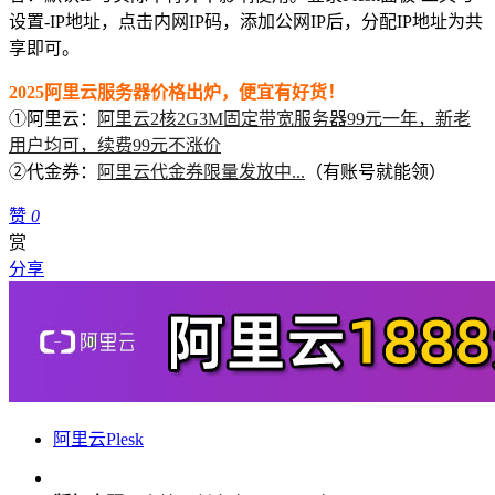
设置-IP地址，点击内网IP码，添加公网IP后，分配IP地址为共
享即可。
2025阿里云服务器价格出炉，便宜有好货！
①阿里云：
阿里云2核2G3M固定带宽服务器99元一年，新老
用户均可，续费99元不涨价
②代金券：
阿里云代金券限量发放中...
（有账号就能领）
赞
0
赏
分享
阿里云Plesk