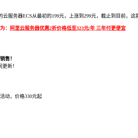
的云服务器ECS从最初的199元，上涨到299元，截止到目前，
器为：
阿里云服务器优惠2折价格低至323元/年 三年付更便宜
停销售！
间更新！
动，价格330元起