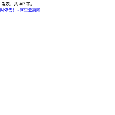
由
发表，共 407 字。
时停售！ - 阿里云惠网