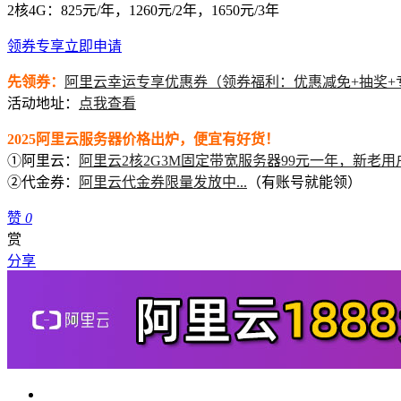
2核4G：825元/年，1260元/2年，1650元/3年
领券专享
立即申请
先领券：
阿里云幸运专享优惠券（领券福利：优惠减免+抽奖+
活动地址：
点我查看
2025阿里云服务器价格出炉，便宜有好货！
①阿里云：
阿里云2核2G3M固定带宽服务器99元一年，新老用
②代金券：
阿里云代金券限量发放中...
（有账号就能领）
赞
0
赏
分享