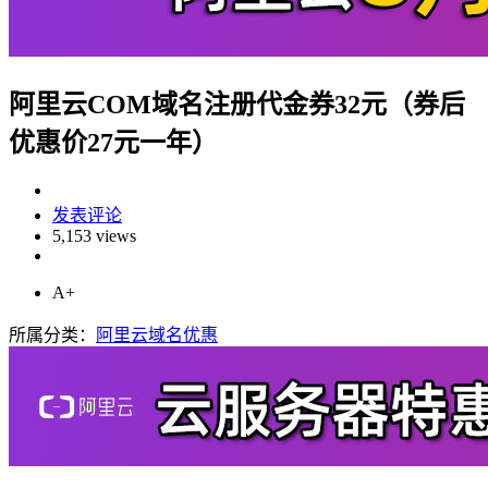
阿里云COM域名注册代金券32元（券后
优惠价27元一年）
发表评论
5,153 views
A+
所属分类：
阿里云域名优惠