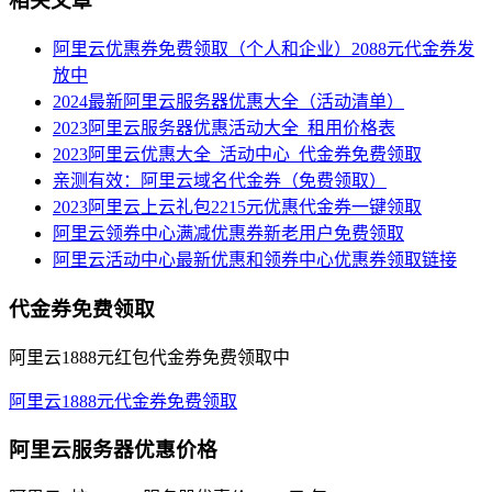
相关文章
阿里云优惠券免费领取（个人和企业）2088元代金券发
放中
2024最新阿里云服务器优惠大全（活动清单）
2023阿里云服务器优惠活动大全_租用价格表
2023阿里云优惠大全_活动中心_代金券免费领取
亲测有效：阿里云域名代金券（免费领取）
2023阿里云上云礼包2215元优惠代金券一键领取
阿里云领券中心满减优惠券新老用户免费领取
阿里云活动中心最新优惠和领券中心优惠券领取链接
代金券免费领取
阿里云1888元红包代金券免费领取中
阿里云1888元代金券免费领取
阿里云服务器优惠价格