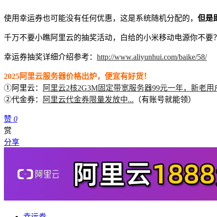
使用幸运券也可能没有任何优惠，这是系统随机分配的，
但是
千万不要小瞧阿里云的抽奖活动，白给的小米移动电源你不要
幸运券抽奖详细介绍参考：
http://www.aliyunhui.com/baike/58/
2025阿里云服务器价格出炉，便宜有好货！
①阿里云：
阿里云2核2G3M固定带宽服务器99元一年，新老用
②代金券：
阿里云代金券限量发放中...
（有账号就能领）
赞
0
赏
分享
幸运券