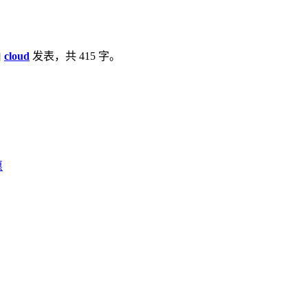
由
cloud
发表，共 415 字。
惠