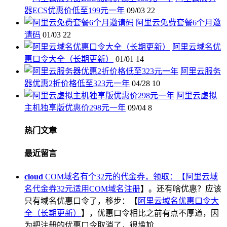
器ECS优惠价低至199元一年
09/03
22
阿里云免费套餐6个月邀
请码
01/03
22
阿里云域名优
惠口令大全（长期更新）
01/01
14
阿里云服务
器优惠2折价格低至323元一年
04/28
10
阿里云虚拟
主机独享版优惠价298元一年
09/04
8
热门文章
最近留言
cloud
COM域名有个32元的代金券，领取：【
阿里云域
名代金券32元适用COM域名注册
】。还有啥优惠？应该
只有域名优惠口令了，移步：【
阿里云域名优惠口令大
全（长期更新）
】，优惠口令相比之前有点不厚道，因
为把注册的优惠口令取消了，很尴尬