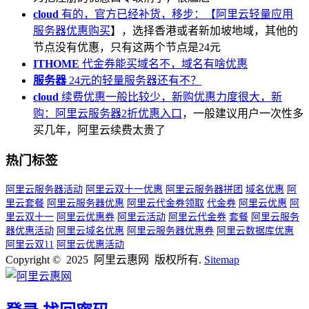
cloud
有的，官方已经补货，移步：【
阿里云轻量应用
服务器优惠购买
】，选择香港或者新加坡地域，其他的
节点没有优惠，只有这两个节点是24元
ITHOME
代金券能买域名不，域名有啥优惠
服务器
24元的轻量服务器还有不？
cloud
续费优惠一般比较少，新购优惠力度很大，新
购：
阿里云服务器2折优惠入口
，一般建议用户一次性多
买几年，阿里云续费太贵了
热门标签
阿里云服务器活动
阿里云双十一优惠
阿里云服务器拼团
域名优惠
阿
里云套餐
阿里云服务器优惠
阿里云代金券领取
代金券
阿里云优惠
阿
里云双十一
阿里云优惠券
阿里云活动
阿里云代金券
套餐
阿里云服务
器优惠活动
阿里云域名优惠
阿里云服务器优惠券
阿里云数据库优惠
阿里云双11
阿里云优惠活动
Copyright © 2025 阿里云惠网 版权所有.
Sitemap