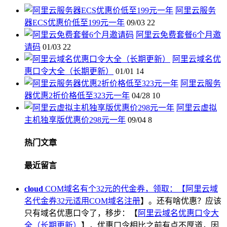
阿里云服务
器ECS优惠价低至199元一年
09/03
22
阿里云免费套餐6个月邀
请码
01/03
22
阿里云域名优
惠口令大全（长期更新）
01/01
14
阿里云服务
器优惠2折价格低至323元一年
04/28
10
阿里云虚拟
主机独享版优惠价298元一年
09/04
8
热门文章
最近留言
cloud
COM域名有个32元的代金券，领取：【
阿里云域
名代金券32元适用COM域名注册
】。还有啥优惠？应该
只有域名优惠口令了，移步：【
阿里云域名优惠口令大
全（长期更新）
】，优惠口令相比之前有点不厚道，因