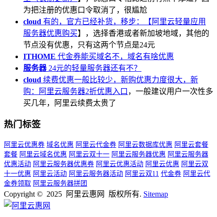
为把注册的优惠口令取消了，很尴尬
cloud
有的，官方已经补货，移步：【
阿里云轻量应用
服务器优惠购买
】，选择香港或者新加坡地域，其他的
节点没有优惠，只有这两个节点是24元
ITHOME
代金券能买域名不，域名有啥优惠
服务器
24元的轻量服务器还有不？
cloud
续费优惠一般比较少，新购优惠力度很大，新
购：
阿里云服务器2折优惠入口
，一般建议用户一次性多
买几年，阿里云续费太贵了
热门标签
阿里云优惠券
域名优惠
阿里云代金券
阿里云数据库优惠
阿里云套餐
套餐
阿里云域名优惠
阿里云双十一
阿里云服务器优惠
阿里云服务器
优惠活动
阿里云服务器优惠券
阿里云优惠活动
阿里云优惠
阿里云双
十一优惠
阿里云活动
阿里云服务器活动
阿里云双11
代金券
阿里云代
金券领取
阿里云服务器拼团
Copyright © 2025 阿里云惠网 版权所有.
Sitemap