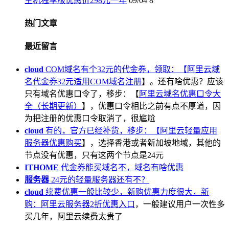
主机独享版优惠价298元一年
09/04
8
热门文章
最近留言
cloud
COM域名有个32元的代金券，领取：【
阿里云域
名代金券32元适用COM域名注册
】。还有啥优惠？应该
只有域名优惠口令了，移步：【
阿里云域名优惠口令大
全（长期更新）
】，优惠口令相比之前有点不厚道，因
为把注册的优惠口令取消了，很尴尬
cloud
有的，官方已经补货，移步：【
阿里云轻量应用
服务器优惠购买
】，选择香港或者新加坡地域，其他的
节点没有优惠，只有这两个节点是24元
ITHOME
代金券能买域名不，域名有啥优惠
服务器
24元的轻量服务器还有不？
cloud
续费优惠一般比较少，新购优惠力度很大，新
购：
阿里云服务器2折优惠入口
，一般建议用户一次性多
买几年，阿里云续费太贵了