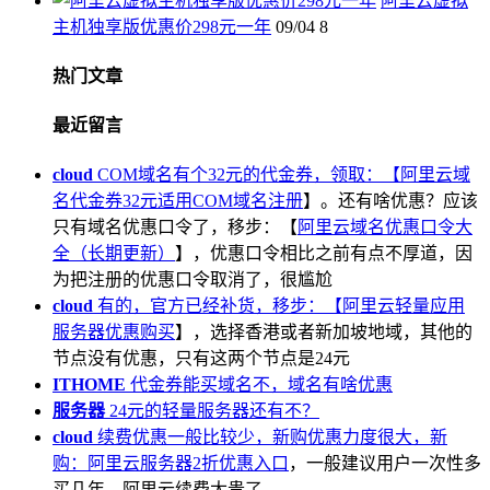
阿里云虚拟
主机独享版优惠价298元一年
09/04
8
热门文章
最近留言
cloud
COM域名有个32元的代金券，领取：【
阿里云域
名代金券32元适用COM域名注册
】。还有啥优惠？应该
只有域名优惠口令了，移步：【
阿里云域名优惠口令大
全（长期更新）
】，优惠口令相比之前有点不厚道，因
为把注册的优惠口令取消了，很尴尬
cloud
有的，官方已经补货，移步：【
阿里云轻量应用
服务器优惠购买
】，选择香港或者新加坡地域，其他的
节点没有优惠，只有这两个节点是24元
ITHOME
代金券能买域名不，域名有啥优惠
服务器
24元的轻量服务器还有不？
cloud
续费优惠一般比较少，新购优惠力度很大，新
购：
阿里云服务器2折优惠入口
，一般建议用户一次性多
买几年，阿里云续费太贵了