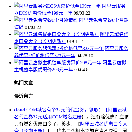
阿里云服务
器ECS优惠价低至199元一年
09/03
22
阿里云免费套餐6个月邀
请码
01/03
22
阿里云域名优
惠口令大全（长期更新）
01/01
14
阿里云服务
器优惠2折价格低至323元一年
04/28
10
阿里云虚拟
主机独享版优惠价298元一年
09/04
8
热门文章
最近留言
cloud
COM域名有个32元的代金券，领取：【
阿里云域
名代金券32元适用COM域名注册
】。还有啥优惠？应该
只有域名优惠口令了，移步：【
阿里云域名优惠口令大
全（长期更新）
】，优惠口令相比之前有点不厚道，因