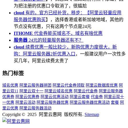
为把注册的优惠口令取消了，很尴尬
cloud
有的，官方已经补货，移步：【
阿里云轻量应用
服务器优惠购买
】，选择香港或者新加坡地域，其他的
节点没有优惠，只有这两个节点是24元
ITHOME
代金券能买域名不，域名有啥优惠
服务器
24元的轻量服务器还有不？
cloud
续费优惠一般比较少，新购优惠力度很大，新
购：
阿里云服务器2折优惠入口
，一般建议用户一次性多
买几年，阿里云续费太贵了
热门标签
域名优惠
阿里云服务器拼团
阿里云代金券领取
阿里云数据库优惠
阿
里云双11
阿里云双十一
阿里云域名优惠
阿里云代金券
阿里云服务器
优惠券
阿里云优惠券
阿里云优惠活动
阿里云套餐
代金券
阿里云双十
一优惠
阿里云活动
阿里云服务器优惠
阿里云服务器优惠活动
套餐
阿
里云优惠
阿里云服务器活动
Copyright © 2025 阿里云惠网 版权所有.
Sitemap